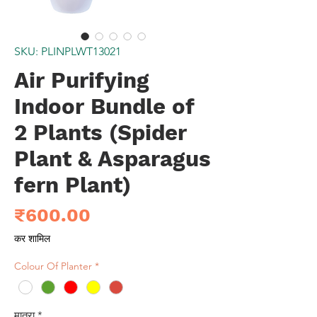
SKU: PLINPLWT13021
Air Purifying
Indoor Bundle of
2 Plants (Spider
Plant & Asparagus
fern Plant)
मूल्य
₹600.00
कर शामिल
Colour Of Planter
*
मात्रा
*