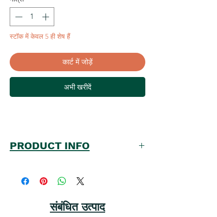
स्टॉक में केवल 5 ही शेष हैं
कार्ट में जोड़ें
अभी खरीदें
PRODUCT INFO
Plant Name:1 Spider1 Asparagus fern
PlantType/Category: Indoor
Plant
Plant Size(approx.) : Height- 9 Inch
संबंधित उत्पाद
No. of Unit in Package: 3