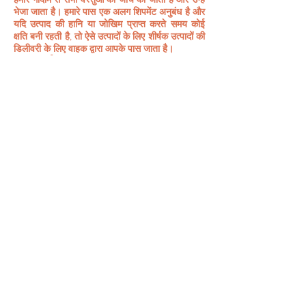
भेजा जाता है। हमारे पास एक अलग शिपमेंट अनुबंध है और
यदि उत्पाद की हानि या जोखिम प्राप्त करते समय कोई
क्षति बनी रहती है, तो ऐसे उत्पादों के लिए शीर्षक उत्पादों की
डिलीवरी के लिए वाहक द्वारा आपके पास जाता है।
उत्पाद वर्णन
हम उत्पाद विवरण सहित चीजों को सटीक रूप से पोस्ट
करने का प्रयास करते हैं। हालाँकि, हम यह पुष्टि नहीं कर
सकते कि इस वेबसाइट पर पोस्ट किया गया उत्पाद विवरण
या अन्य सामग्री सटीक, विश्वसनीय, पूर्ण, वर्तमान या सही
है। यदि वेबसाइट पर उल्लिखित कोई उत्पाद दिए गए
विवरण के अनुसार नहीं है, तो आप उसे अप्रयुक्त स्थिति में
हमें वापस कर देंगे।
मूल्य निर्धारण / टंकण त्रुटि
वेबसाइट पर मूल्य निर्धारण या विवरण पर टाइपो त्रुटि हो
सकती है। इस मामले में, Hnorganics.in परिवर्तनों को
सुधारने और सही मूल्य या विवरण को अपडेट करने का
अधिकार रखता है। इसके अलावा, Hnorganics.in के
पास आदेश को रद्द करने और अपने ग्राहक को धन वापस
करने का अधिकार है, यदि उत्पाद आपके साथ 10-15
कार्यदिवसों में एकत्र किया जाता है। आपके द्वारा ऑर्डर
करने के तरीके के अनुसार रिफंड की विधि समान होगी
शिकायत अधिकारी
सूचना प्रौद्योगिकी अधिनियम 2000 और उसके तहत
बनाए गए नियमों के अनुसार, शिकायत अधिकारी का नाम