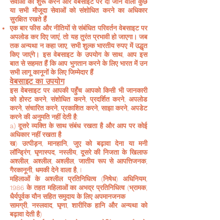
सेवाओं को शुरू करने और वेबसाइट पर दी जाने वाली कुछ
या सभी मौजूदा सेवाओं को संशोधित करने का अधिकार
सुरक्षित रखते हैं
एक बार फीस और नीतियों से संबंधित परिवर्तन वेबसाइट पर
अपलोड कर दिए जाएं, तो यह तुरंत प्रभावी हो जाएगा। जब
तक अन्यथा न कहा जाए, सभी शुल्क भारतीय रुपए में उद्धृत
किए जाएंगे। इस वेबसाइट के उपयोग के साथ, आप इस
बात से सहमत हैं कि आप भुगतान करने के लिए भारत में उन
सभी लागू कानूनों के लिए जिम्मेदार हैं
वेबसाइट का उपयोग
इस वेबसाइट पर आपकी पहुँच आपको किसी भी जानकारी
को होस्ट करने, संशोधित करने, प्रदर्शित करने, अपलोड
करने, संचारित करने, प्रकाशित करने, साझा करने, अपडेट
करने की अनुमति नहीं देती है:
a) दूसरे व्यक्ति के साथ संबंध रखता है और आप पर कोई
अधिकार नहीं रखता है
ख) उत्पीड़न, मानहानि, जुए को बढ़ावा देना या मनी
लॉन्ड्रिंग, घृणास्पद, नस्लीय, दूसरे की निजता के खिलाफ
अश्लील, अश्लील, अश्लील, जातीय रूप से आपत्तिजनक,
गैरकानूनी, धमकी देने वाला है, I
महिलाओं के अश्लील प्रतिनिधित्व (निषेध) अधिनियम,
1986 के तहत महिलाओं का अभद्र प्रतिनिधित्व (भ्रामक,
धैर्यपूर्वक यौन सहित समुदाय के लिए अपमानजनक
सामग्री, नस्लवाद, घृणा, शारीरिक हानि और अन्यथा को
बढ़ावा देती है)