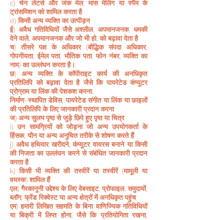
c) चेन लेटर्स और जंक मेल, मास मेलिंग या स्पैम के
ट्रांसमिशन को शामिल करता है
d) किसी अन्य व्यक्ति का उत्पीड़न
ई) अवैध गतिविधियों जैसे अश्लील, अपमानजनक, धमकी
देने वाले, अपमानजनक और जो भी हो, को बढ़ावा देता है
च) तीसरे पक्ष के अधिकार (बौद्धिक संपदा अधिकार,
गोपनीयता, ईमेल पता, भौतिक पता, फोन नंबर, व्यक्ति का
नाम) का उल्लंघन करता है।
छ) अन्य व्यक्ति के कॉपीराइट कार्य की अनधिकृत
प्रतिलिपि को बढ़ावा देता है जैसे कि पायरेटेड कंप्यूटर
प्रोग्राम या लिंक की पेशकश करना,
निर्माण-स्थापित डेविस, पायरेटेड संगीत या लिंक या फ़ाइलों
की प्रतिलिपि के लिए जानकारी प्रदान करना
ज) अन्य सुलभ पृष्ठ से जुड़े छिपे हुए पृष्ठ या चित्र
i) उन सामग्रियों को जोड़ना जो अन्य उपयोगकर्ता के
हिंसक, यौन या अन्य अनुचित तरीके से शोषण करते हैं
j) अवैध हथियार खरीदने, कंप्यूटर वायरस बनाने या किसी
की निजता का उल्लंघन करने से संबंधित जानकारी प्रदान
करता है
k) किसी भी व्यक्ति की तस्वीरें या तस्वीरें (मामूली या
वयस्क) शामिल हैं
एल) गैरकानूनी उद्देश्य के लिए वेबसाइट, प्रोफाइल, समुदायों,
ब्लॉग, फ्रेंड रिक्वेस्ट या अन्य क्षेत्रों में अनधिकृत पहुंच
एम) हमारी लिखित सहमति के बिना वाणिज्यिक गतिविधियों
या बिक्री में लिप्त होना, जैसे कि प्रतियोगिता रखना,