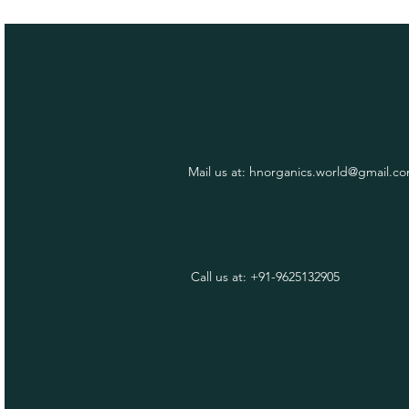
Mail us at:
hnorganics.world@gmail.c
Call us at: +91-9625132905