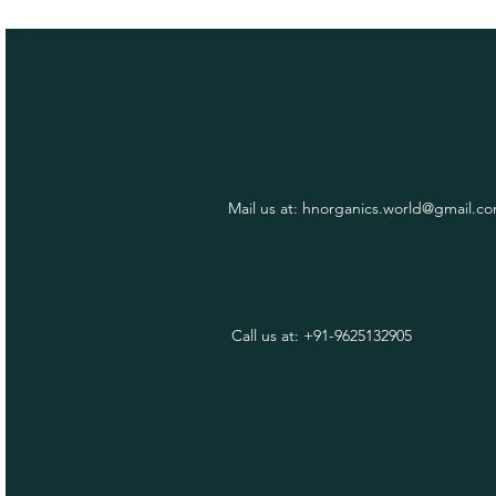
Mail us at:
hnorganics.world@gmail.c
Call us at: +91-9625132905